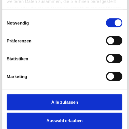
weiteren Daten zusammen, die Sie ihnen bereitgestellt
Ein Muster, das mir in der Praxis häufig begegnet:
haben oder die sie im Rahmen Ihrer Nutzung der Dienste
Neurodermitis verschlechtert sich in Phasen von
gesammelt haben.
Einwilligungsauswahl
emotionaler Nähe.
Notwendig
Zum Beispiel:
Präferenzen
⚡️ in neuen Partnerschaften
⚡️ im intensiven Kontakt mit den Eltern
Statistiken
⚡️in Situationen, in denen man „nicht Nein sagen
kann“
Marketing
Die Haut reagiert dann wie eine Grenze. Sie wird
empfindlich, entzündet, juckt – als würde sie sagen:
Alle zulassen
„So nah geht es gerade nicht.“
Das ist kein bewusster Prozess. Aber ein sehr
Auswahl erlauben
ehrlicher.