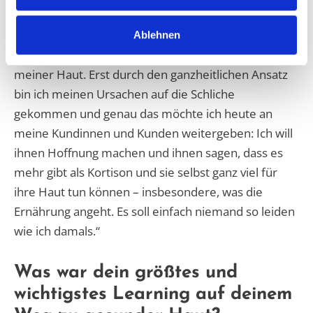
ich so nicht mehr leben wollte. Bei mir waren vor
allem Gesicht, Hals und Hände betroffen und ich
Ablehnen
habe mich einfach nicht mehr wohl gefühlt in
meiner Haut. Erst durch den ganzheitlichen Ansatz
bin ich meinen Ursachen auf die Schliche
gekommen und genau das möchte ich heute an
meine Kundinnen und Kunden weitergeben: Ich will
ihnen Hoffnung machen und ihnen sagen, dass es
mehr gibt als Kortison und sie selbst ganz viel für
ihre Haut tun können – insbesondere, was die
Ernährung angeht. Es soll einfach niemand so leiden
wie ich damals.“
Was war dein größtes und
wichtigstes Learning auf deinem