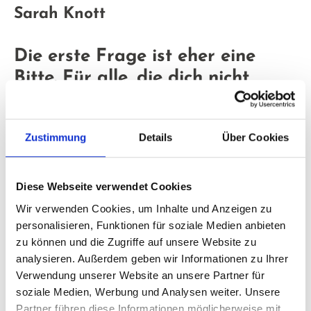
Sarah Knott
Die erste Frage ist eher eine
Bitte. Für alle, die dich nicht
kennen: Stell dich doch selbst
einmal kurz vor:
Zustimmung
Details
Über Cookies
„Ich bin Sarah und wohne in der Nähe von Hamburg.
Ich bin ganzheitlicher Neurodermitis-Coach und bin
Diese Webseite verwendet Cookies
da hingekommen, weil ich selbst starke
Neurodermitis hatte. Mein stärkster Schub hat nach
Wir verwenden Cookies, um Inhalte und Anzeigen zu
personalisieren, Funktionen für soziale Medien anbieten
der Geburt von meinem zweiten Sohn angefangen.
zu können und die Zugriffe auf unsere Website zu
Anderthalb Jahre ging es bergauf und bergab mit
analysieren. Außerdem geben wir Informationen zu Ihrer
meiner Haut – aber immer mehr bergab. Kortison
Verwendung unserer Website an unsere Partner für
hat die Symptome teilweise unterdrückt, aber das
soziale Medien, Werbung und Analysen weiter. Unsere
ist ja keine Heilung. Erst als ich einen guten
Partner führen diese Informationen möglicherweise mit