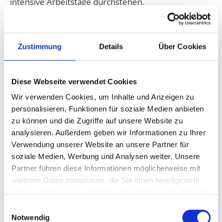
intensive Arbeitstage durchstehen.
Der Sommer – die Zyklusphase der
Mutter
Zustimmung
Details
Über Cookies
Der Sommer ist die Zeit rund um den Eisprung. In
dieser Zyklusphase richtet sich die Energie der Frau
Diese Webseite verwendet Cookies
nach außen. Ihre Haut und ihre Augen strahlen. Wie
Wir verwenden Cookies, um Inhalte und Anzeigen zu
die Blumen im Sommer hat sie so viel Fülle, dass sie
personalisieren, Funktionen für soziale Medien anbieten
andere gerne daran teilhaben lässt. Das wirkt
zu können und die Zugriffe auf unsere Website zu
analysieren. Außerdem geben wir Informationen zu Ihrer
natürlich extrem anziehend – nicht nur auf das
Verwendung unserer Website an unsere Partner für
andere Geschlecht. Wie in der Natur ist diese Phase
soziale Medien, Werbung und Analysen weiter. Unsere
auch im weiblichen Körper der Zeit der Blüte und
Partner führen diese Informationen möglicherweise mit
der Fülle. Alles erstrahlt in prachtvoller Blüte und
weiteren Daten zusammen, die Sie ihnen bereitgestellt
zieht andere magisch an. Der Sommer ist auch die
haben oder die sie im Rahmen Ihrer Nutzung der Dienste
Zeit der Mutter. Hier wirst du also vor allem deine
gesammelt haben.
Einwilligungsauswahl
fürsorgliche Seite ausleben können. Das heißt
Notwendig